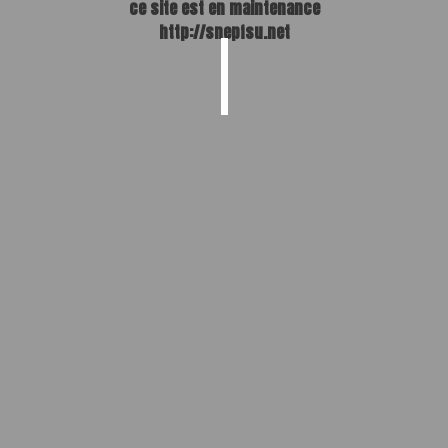
ce site est en maintenance
http://snepfsu.net