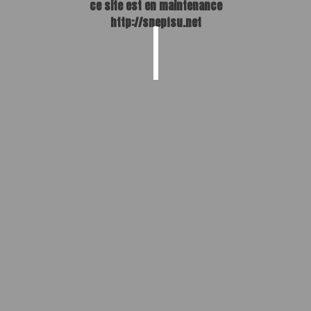
ce site est en maintenance
http://snepfsu.net