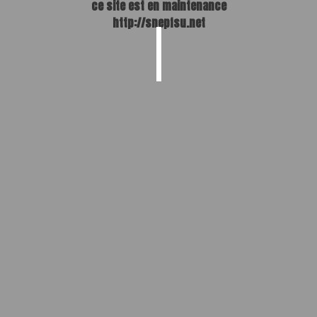
ce site est en maintenance
http://snepfsu.net