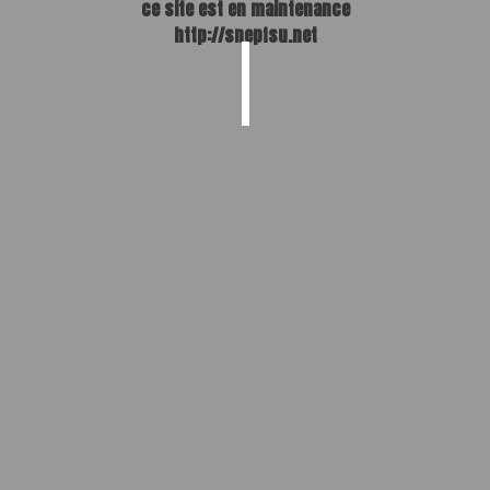
ce site est en maintenance
http://snepfsu.net