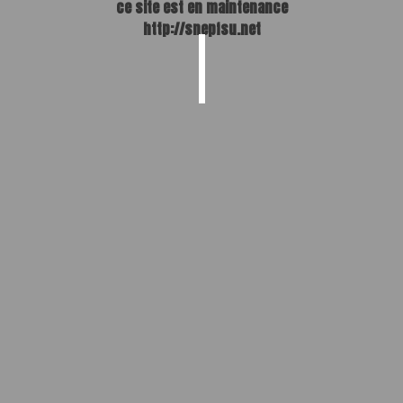
ce site est en maintenance
http://snepfsu.net