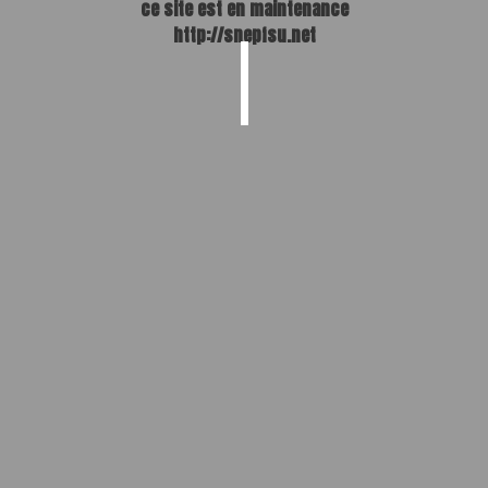
ce site est en maintenance
http://snepfsu.net