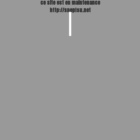
ce site est en maintenance
http://snepfsu.net